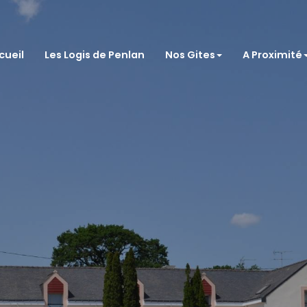
cueil
Les Logis de Penlan
Nos Gites
A Proximité