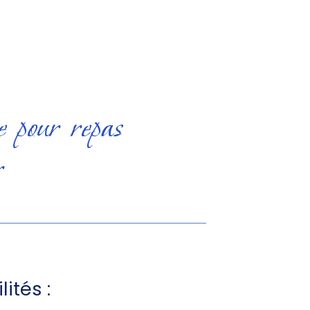
e pour repas
r
lités :