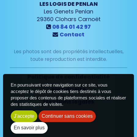
LES LOGIS DE PENLAN
Les Genets Penlan
29360
Clohars Carnoët
06 84 01 42 97
Contact
Les photos sont des propriétés intellectuelles,
toute reproduction est interdite.
Politique de confidentialité
En poursuivant votre navigation sur ce site, vous
Plan du site
acceptez le dépôt de cookies tiers destinés à vous
proposer des contenus de plateformes sociales et réaliser
Mentions légales
des statistiques de visites.
J'accepte
Continuer sans cookies
En savoir plus