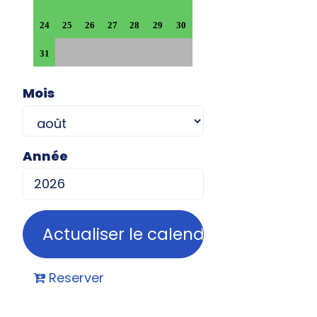
24
25
26
27
28
29
30
31
Mois
Année
Reserver