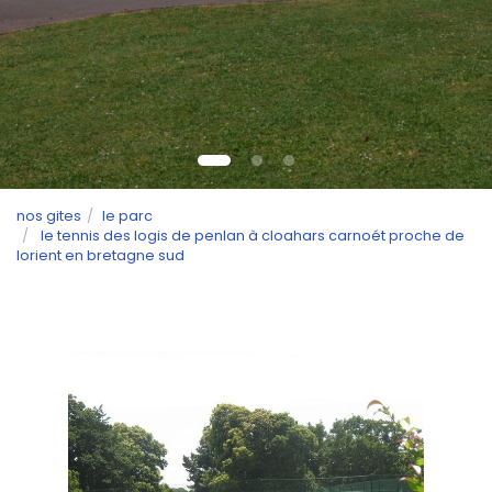
nos gites
le parc
le tennis des logis de penlan à cloahars carnoét proche de
lorient en bretagne sud