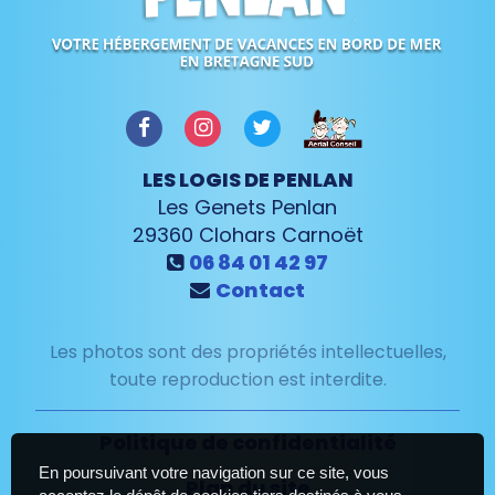
LES LOGIS DE PENLAN
Les Genets Penlan
29360
Clohars Carnoët
06 84 01 42 97
Contact
Les photos sont des propriétés intellectuelles,
toute reproduction est interdite.
Politique de confidentialité
En poursuivant votre navigation sur ce site, vous
Plan du site