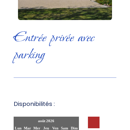
Entrée privée avec
parking
Disponibilités :
août 2026
Lun
Mar
Mer
Jeu
Ven
Sam
Dim