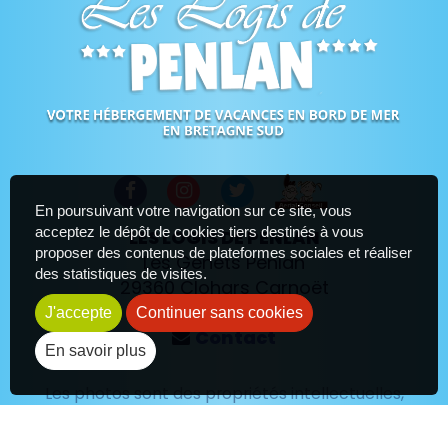
En poursuivant votre navigation sur ce site, vous
acceptez le dépôt de cookies tiers destinés à vous
LES LOGIS DE PENLAN
proposer des contenus de plateformes sociales et réaliser
Les Genets Penlan
des statistiques de visites.
29360
Clohars Carnoët
06 84 01 42 97
J'accepte
Continuer sans cookies
Contact
En savoir plus
Les photos sont des propriétés intellectuelles,
toute reproduction est interdite.