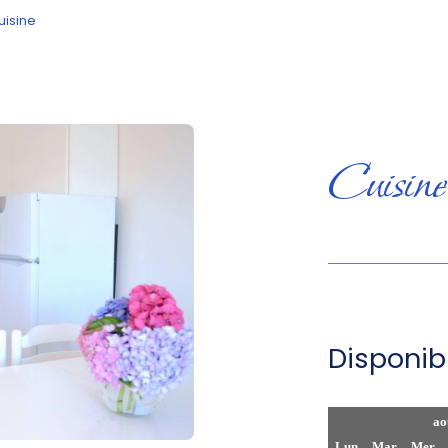
uisine
Cuisine
Disponibi
ao
Lun
Mar
Mer