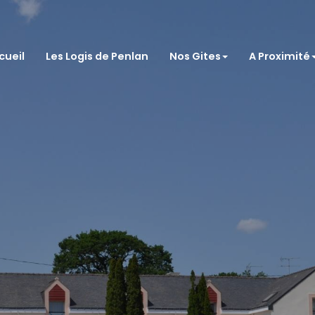
cueil
Les Logis de Penlan
Nos Gites
A Proximité