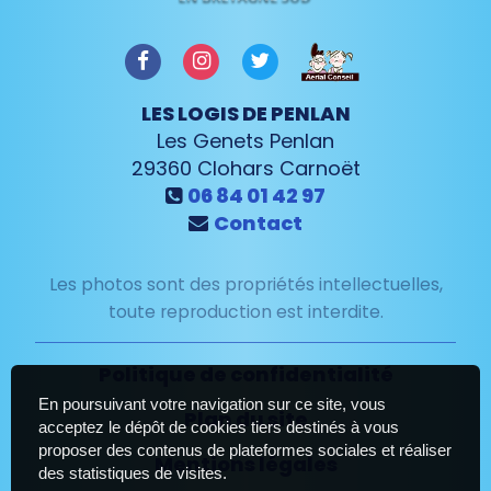
LES LOGIS DE PENLAN
Les Genets Penlan
29360
Clohars Carnoët
06 84 01 42 97
Contact
Les photos sont des propriétés intellectuelles,
toute reproduction est interdite.
Politique de confidentialité
En poursuivant votre navigation sur ce site, vous
Plan du site
acceptez le dépôt de cookies tiers destinés à vous
proposer des contenus de plateformes sociales et réaliser
Mentions légales
des statistiques de visites.